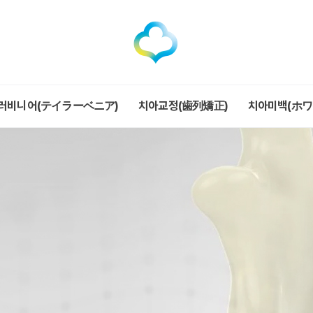
러비니어(テイラーベニア)
치아교정(歯列矯正)
치아미백(ホ