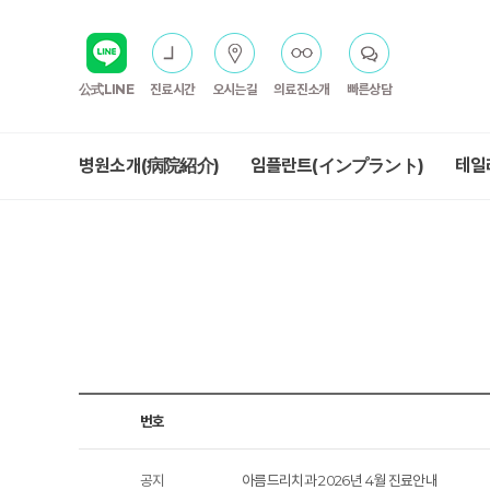
公式LINE
진료시간
오시는길
의료진소개
빠른상담
병원소개(病院紹介)
임플란트(インプラント)
테일
번호
공지
아름드리치과 2026년 4월 진료안내