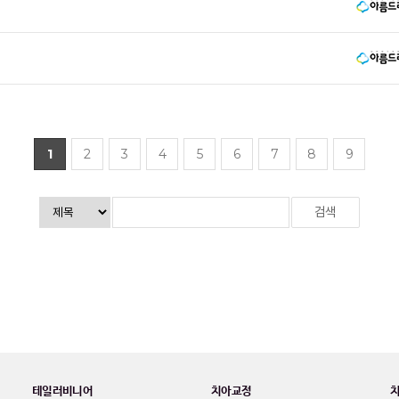
1
2
3
4
5
6
7
8
9
테일러비니어
치아교정