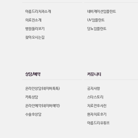
아름드리치과소개
네비게이션임플란트
의료진소개
UV임플란트
병원둘러보기
당뇨임플란트
찾아오시는길
상담/예약
커뮤니티
온라인상담(네이버톡톡)
공지사항
카톡상담
스타스토리
온라인예약(네이버예약)
치료전후사진
수술후상담
환자치료후기
아름드리유튜브