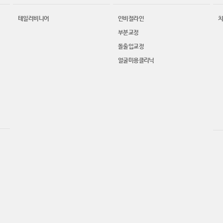
테일러비니어
인비절라인
부분교정
돌출입교정
얼굴미용클리닉